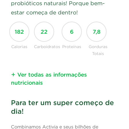
probióticos naturais! Porque bem-
estar começa de dentro!
182
22
6
7,8
Calorias
Carboidratos
Proteínas
Gorduras
Totais
Ver todas as informações
nutricionais
Informação nutricional
Para ter um super começo de
Calorias
dia!
107kcal = 450kJ
Carboidratos
13g
Combinamos Activia e seus bilhões de