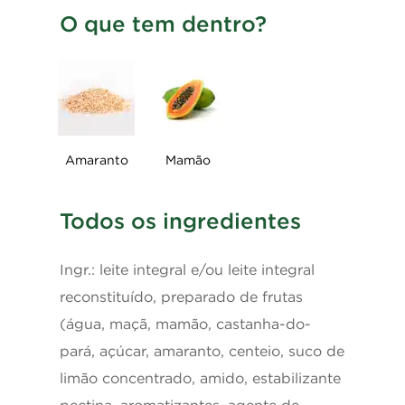
O que tem dentro?
Cálcio
127mg
*% Valores Diários de referência com base em uma
dieta de 2.000kcal ou 8.400kJ. Seus valores diários
podem ser maiores ou menores dependendo de
suas necessidades energéticas.
Amaranto
Mamão
Todos os ingredientes
Ingr.: leite integral e/ou leite integral
reconstituído, preparado de frutas
(água, maçã, mamão, castanha-do-
pará, açúcar, amaranto, centeio, suco de
limão concentrado, amido, estabilizante
pectina, aromatizantes, agente de