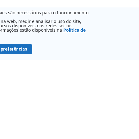
okies são necessários para o funcionamento
a web, medir e analisar o uso do site,
rsos disponíveis nas redes sociais.
formações estão disponíveis na
Política de
 preferências
ALE CONOSCO
Português