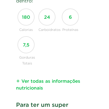
dentro!
180
24
6
Calorias
Carboidratos
Proteínas
7,5
Gorduras
Totais
Ver todas as informações
nutricionais
Informação
Para ter um super
nutricional