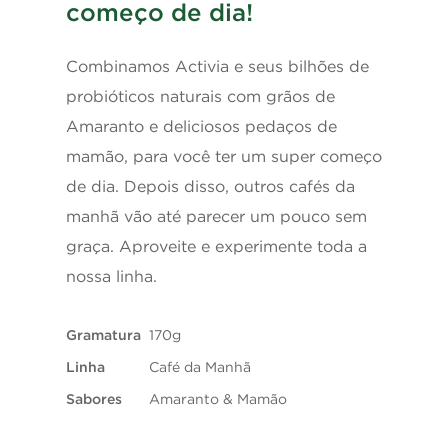
começo de dia!
Calorias
111kcal = 464kJ
Combinamos Activia e seus bilhões de
Carboidratos
14g
probióticos naturais com grãos de
Amaranto e deliciosos pedaços de
Proteínas
3,5g
mamão, para você ter um super começo
de dia. Depois disso, outros cafés da
Gorduras totais
4,4g
manhã vão até parecer um pouco sem
Gorduras
2,2g
graça. Aproveite e experimente toda a
saturadas
nossa linha.
Gorduras trans
0g
Gramatura
170g
Linha
Café da Manhã
Fibra alimentar
0,6g
Sabores
Amaranto & Mamão
Sódio
58mg