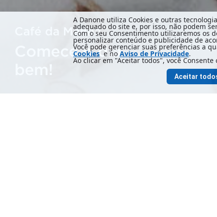
A Danone utiliza Cookies e outras tecnologi
adequado do site e, por isso, não podem se
Café da Manhã
Com o seu Consentimento utilizaremos os de
personalizar conteúdo e publicidade de acor
Comece o dia
Você pode gerenciar suas preferências a 
Cookies
e no
Aviso de Privacidade
.
Ao clicar em "Aceitar todos", você Consente 
bem!
Aceitar todo
POLÍTICA DE
2026 Danone Ltda. Todos os direitos reservados.