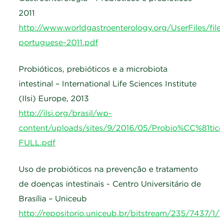
2011
http://www.world
g
astroenterolo
g
y.or
g
/UserFiles/fil
portu
g
uese-2011.pdf
Probióticos, prebióticos e a microbiota
intestinal – International Life Sciences Institute
(Ilsi) Europe, 2013
http://ilsi.or
g
/brasil/wp-
content/uploads/sites/9/2016/05/Probio%CC%81tic
FULL.pdf
Uso de probióticos na prevenção e tratamento
de doenças intestinais - Centro Universitário de
Brasília – Uniceub
http://repositorio.uniceub.br/bitstream/235/