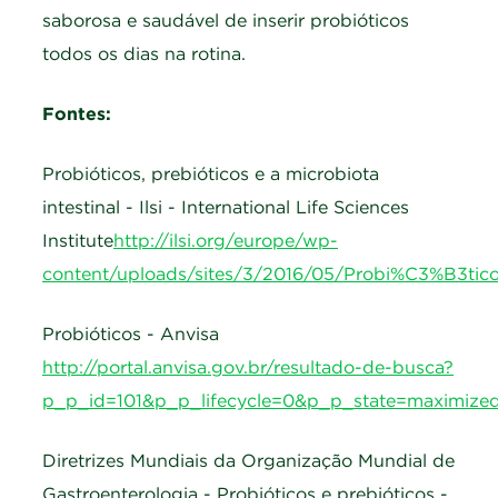
saborosa e saudável de inserir probióticos
todos os dias na rotina.
Fontes:
Probióticos, prebióticos e a microbiota
intestinal - Ilsi - International Life Sciences
Institute
http://ilsi.org/europe/wp-
content/uploads/sites/3/2016/05/Probi%C3%B3tico
Probióticos - Anvisa
http://portal.anvisa.gov.br/resultado-de-busca?
p_p_id=101&p_p_lifecycle=0&p_p_state=maximize
Diretrizes Mundiais da Organização Mundial de
Gastroenterologia - Probióticos e prebióticos -